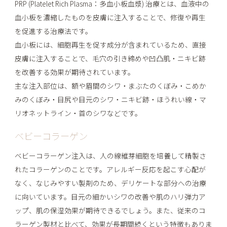
PRP (Platelet Rich Plasma：多血小板血漿) 治療とは、血液中の
血小板を濃縮したものを皮膚に注入することで、修復や再生
を促進する治療法です。
血小板には、細胞再生を促す成分が含まれているため、直接
皮膚に注入することで、毛穴の引き締めや凹凸肌・ニキビ跡
を改善する効果が期待されています。
主な注入部位は、額や眉間のシワ・まぶたのくぼみ・こめか
みのくぼみ・目尻や目元のシワ・ニキビ跡・ほうれい線・マ
リオネットライン・首のシワなどです。
ベビーコラーゲン
ベビーコラーゲン注入は、人の線維芽細胞を培養して精製さ
れたコラーゲンのことです。アレルギー反応を起こす心配が
なく、なじみやすい製剤のため、デリケートな部分への治療
に向いています。目元の細かいシワの改善や肌のハリ弾力ア
ップ、肌の保湿効果が期待できるでしょう。また、従来のコ
ラーゲン製材と比べて、効果が長期間続くという特徴もありま